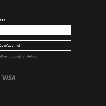
tre
fres, produits et ateliers